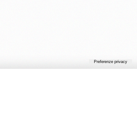
Ed. Cambiamenti
Ordini
FAQ
Contatti
Home
Chi siamo
Collane
Promozioni
Recensioni
Ebook
Spese e Pagamenti
Ordini