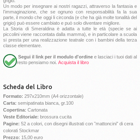
grigio.
Un modo per insegnare ai nostri ragazzi, attraverso la fantasia e
l'immaginazione, che se ognuno con responsabilità fa la sua
parte, il mondo che oggi li circonda (e che ha già molte tonalità del
grigio) può essere cambiato e può solo diventare migliore.
La Storia di Smeraldina è adatta a tutte le età (specie se ai
piccolini viene raccontata dalla mamma), e in particolare a scuola
si presta per una realizzazione teatrale con i bambini della terza
classe elementare.
Segui il link per il modulo d'ordine
e lasciaci i tuoi dati al
resto pensiamo noi.
Acquista il libro
Scheda del Libro
Formato:
297x210mm (A4 orizzontale)
Carta:
semipatinata bianca, gr.100
Copertina:
Cartonata
Veste Editoriale:
brossura cucita
Pagine:
52 a colori, con disegni illustrati con "mattoncini” di cera
colorati Stockmar
Prezzo:
15,00 euro