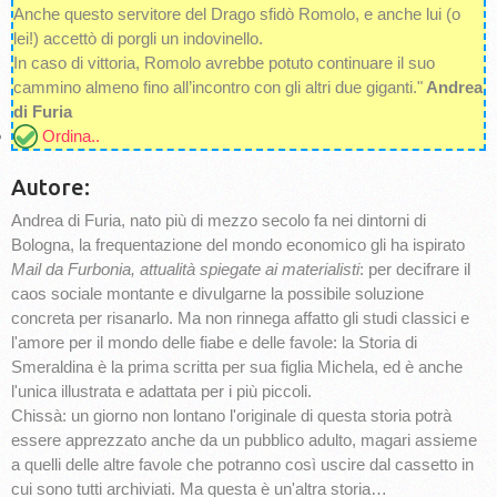
Anche questo servitore del Drago sfidò Romolo, e anche lui (o
lei!) accettò di porgli un indovinello.
In caso di vittoria, Romolo avrebbe potuto continuare il suo
cammino almeno fino all’incontro con gli altri due giganti."
Andrea
di Furia
Ordina..
Autore:
Andrea di Furia, nato più di mezzo secolo fa nei dintorni di
Bologna, la frequentazione del mondo economico gli ha ispirato
Mail da Furbonia, attualità spiegate ai materialisti
: per decifrare il
caos sociale montante e divulgarne la possibile soluzione
concreta per risanarlo. Ma non rinnega affatto gli studi classici e
l'amore per il mondo delle fiabe e delle favole: la Storia di
Smeraldina è la prima scritta per sua figlia Michela, ed è anche
l'unica illustrata e adattata per i più piccoli.
Chissà: un giorno non lontano l'originale di questa storia potrà
essere apprezzato anche da un pubblico adulto, magari assieme
a quelli delle altre favole che potranno così uscire dal cassetto in
cui sono tutti archiviati. Ma questa è un'altra storia…