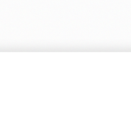
Ed. Cambiamenti
Ordini
Servizi
Contatti
Home
Chi siamo
Collane
Promozioni
Recensioni
Ebook
Spese e Pagamenti
Ordini
Servizi
Progetti
Contatti
Newsletter
© Copyright 2014-15
|
Cambiamenti. Design by