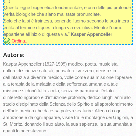
(...)
Questa legge biogenetica fondamentale, è una delle più profonde
verità biologiche che siano mai state pronunciate.
Solo che la si è fraintesa, ponendo l'uomo secondo le sua intera
entità al termine di questa lunga via evolutiva. Mentre l'uomo
appartiene all'inizio di questa via."
Kaspar Appenzeller
Ordina..
Autore:
Kaspar Appenzeller (1927-1999) medico, poeta, musicista,
cultore di scienze naturali, pensatore svizzero, deciso sin
dall'infanzia a divenire medico, volle come sua missione l’operare
alla terapia della malattia e della sofferenza umana e a tale
missione si donò tutta la vita, senza risparmiarsi. Dotato
d'intelletto rigoroso e d'intuizione profonda, dedicò lunghi anni allo
studio disciplinato della Scienza dello Spirito e all'approfondimento
dell’arte medica che da essa poteva scaturire. Alieno da ogni
ambizione e da ogni apparire, visse tra le montagne dei Grigioni, a
St. Moritz, donando il suo aiuto, la sua sapienza, la sua umanità a
quanti lo accostavano.