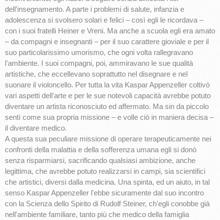
dell'insegnamento. A parte i problemi di salute, infanzia e
adolescenza si svolsero solari e felici – così egli le ricordava –
con i suoi fratelli Heiner e Vreni. Ma anche a scuola egli era amato
– da compagni e insegnanti – per il suo carattere gioviale e per il
suo particolarissimo umorismo, che ogni volta rallegravano
l'ambiente. I suoi compagni, poi, ammiravano le sue qualità
artistiche, che eccellevano soprattutto nel disegnare e nel
suonare il violoncello. Per tutta la vita Kaspar Appenzeller coltivò
vari aspetti dell'arte e per le sue notevoli capacità avrebbe potuto
diventare un artista riconosciuto ed affermato. Ma sin da piccolo
sentì come sua propria missione – e volle ciò in maniera decisa –
il diventare medico.
A questa sua peculiare missione di operare terapeuticamente nei
confronti della malattia e della sofferenza umana egli si donò
senza risparmiarsi, sacrificando qualsiasi ambizione, anche
legittima, che avrebbe potuto realizzarsi in campi, sia scientifici
che artistici, diversi dalla medicina. Una spinta, ed un aiuto, in tal
senso Kaspar Appenzeller l'ebbe sicuramente dal suo incontro
con la Scienza dello Spirito di Rudolf Steiner, ch'egli conobbe già
nell'ambiente familiare, tanto più che medico della famiglia