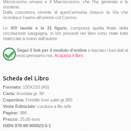
Microcosmo umano e il Macrocosmo, che l’ha generato e lo
sostiene.
Dalla coscienza vivente di quest'armonia rinasce la Via che
riconduce l'uomo all'unione col Cosmo.
Le
XIV tavole e le 31 figure
, compresa quella finale della
circolazione sanguigna, in b/n presenti nel libro sono state tutte
realizzate a mano dall'autore
Segui il link per il modulo d'ordine
e lasciaci i tuoi dati al
resto pensiamo noi.
Acquista il libro
Scheda del Libro
Formato:
150X210 (A5)
Carta:
Avoriata gr. 90
Copertina:
Freelife Ivori satin gr.300
Veste Editoriale:
cucitura a filo refe
Pagine:
386
Prezzo:
25,00 euro
ISBN 978-88-900823-5-1