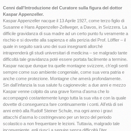
Cenni dall'Introduzione del Curatore sulla figura del dottor
Kaspar Appenzeller.
Kaspar Appenzeller nacque il 13 Aprile 1927, come terzo figlio di
Susanne e Hans Appenzeller-Zellweger, a Davos, in Svizzera. La
difficile gravidanza di sua madre ad un certo punto fu veramente a
rischio e si dovette alla sapienza e alla perizia del Prof. Löffler – il
quale in seguito sarà uno dei suoi insegnanti allorché
intraprenderà gli studi universitari di medicina – se malgrado tante
difficoltà tale gravidanza poté essere portata facilmente a termine.
Kaspar nacque dunque tra quelle montagne svizzere, ch'egli sentì
sempre come suo ambiente congeniale, come sua vera patria e
anche come protezione. Montagne che amerà profondamente.
Sin dall'infanzia la sua salute fu cagionevole: a due anni e mezzo
Kaspar venne colpito da una grave forma d'asma che lo
accompagnò costantemente lungo tutta la sua vita e con la quale
dovette di conseguenza fare continuamente i conti. All'età di sei
anni entrò alla Rudolf Steiner Schule, ma ogni anno i gravi
attacchi d'asma lo costringevano per un terzo del periodo
scolastico a non frequentare le lezioni. Tuttavia, malgrado tale
inconveniente, egli riuscì a seguire senza difficoltà l'iter