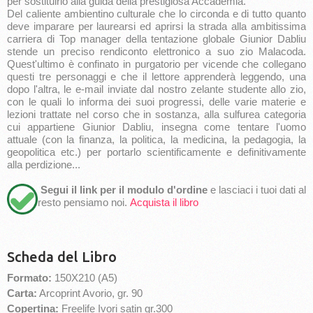
per sostituirlo alla guida della prestigiosa Accademia.
Del caliente ambientino culturale che lo circonda e di tutto quanto
deve imparare per laurearsi ed aprirsi la strada alla ambitissima
carriera di Top manager della tentazione globale Giunior Dabliu
stende un preciso rendiconto elettronico a suo zio Malacoda.
Quest'ultimo è confinato in purgatorio per vicende che collegano
questi tre personaggi e che il lettore apprenderà leggendo, una
dopo l'altra, le e-mail inviate dal nostro zelante studente allo zio,
con le quali lo informa dei suoi progressi, delle varie materie e
lezioni trattate nel corso che in sostanza, alla sulfurea categoria
cui appartiene Giunior Dabliu, insegna come tentare l'uomo
attuale (con la finanza, la politica, la medicina, la pedagogia, la
geopolitica etc.) per portarlo scientificamente e definitivamente
alla perdizione...
Segui il link per il modulo d'ordine
e lasciaci i tuoi dati al
resto pensiamo noi.
Acquista il libro
Scheda del Libro
Formato:
150X210 (A5)
Carta:
Arcoprint Avorio, gr. 90
Copertina:
Freelife Ivori satin gr.300