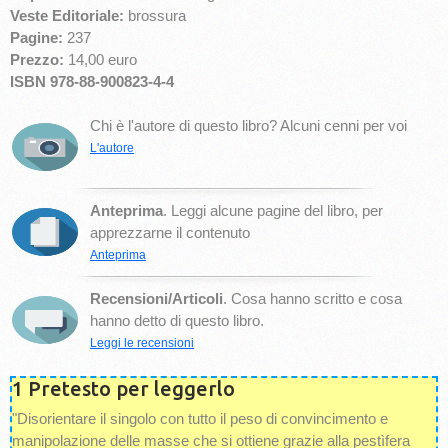
Veste Editoriale:
brossura
Pagine:
237
Prezzo:
14,00 euro
ISBN 978-88-900823-4-4
Chi è l'autore di questo libro? Alcuni cenni per voi
L'autore
Anteprima
. Leggi alcune pagine del libro, per
apprezzarne il contenuto
Anteprima
Recensioni/Articoli
. Cosa hanno scritto e cosa
hanno detto di questo libro.
Leggi le recensioni
1 Pretesto per leggerlo
"Disorientare il singolo con tutto il peso di convincimento e
manipolazione delle masse che si ottiene grazie alla pestìfera