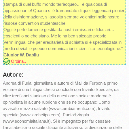
stampa di quel buffo mondo terràcqueo… è qualcosa di
appassionante! Quanto si è tramandato di quei leggendari pionieri
della disinformazione, si ascolta sempre volentieri nelle nostre
rissose convention studentesche.
Oggi è perfettamente gestita da nostri emissari e fiduciari…
coscienti o no che siano. Me lo ha ben spiegato proprio
Vermilingua, che per ereditarietà di schiatta si è specializzata in
media deviati e pseudo-comunicazioni scientifico-tecnologiche."
Giunior W. Dabliu
Ordina..
Autore:
Andrea di Furia, giornalista e autore di Mail da Furbonia primo
volume di una trilogia che si conclude con Inviato Speciale, da
oltre trent'anni studioso della questione sociale moderna è
opinionista in alcune rubriche che se ne occupano: Uomo
avvisato mezzo salvato (www.cambiamenti.com); Inviato
speciale (www.larchetipo.com); Punto&virgola
(www.economiaitaliana.it). Si è impegnato per far cessare
l'analfabetismo sociale dilagante attraverso la divulgazione delle